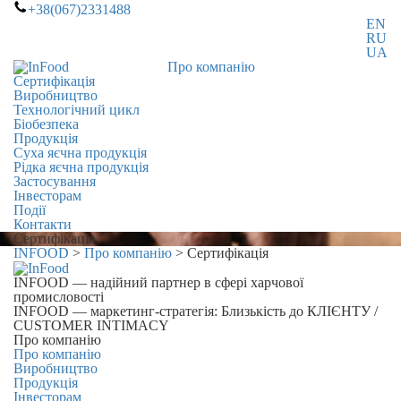
+38(067)2331488
EN
RU
UA
Про компанію
Сертифікація
Виробництво
Технологічний цикл
Біобезпека
Продукція
Суха яєчна продукція
Рідка яєчна продукція
Застосування
Інвесторам
Події
Контакти
Сертифікація
INFOOD
>
Про компанію
>
Сертифікація
INFOOD
— надійний партнер в сфері харчової
промисловості
INFOOD
— маркетинг-стратегія: Близькість до КЛІЄНТУ /
CUSTOMER INTIMACY
Про компанію
Про компанію
Виробництво
Продукція
Інвесторам