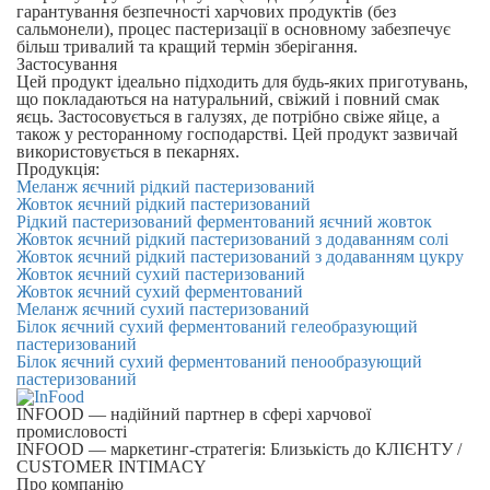
гарантування безпечності харчових продуктів (без
сальмонели), процес пастеризації в основному забезпечує
більш тривалий та кращий термін зберігання.
Застосування
Цей продукт ідеально підходить для будь-яких приготувань,
що покладаються на натуральний, свіжий і повний смак
яєць. Застосовується в галузях, де потрібно свіже яйце, а
також у ресторанному господарстві. Цей продукт зазвичай
використовується в пекарнях.
Продукція:
Меланж яєчний рідкий пастеризований
Жовток яєчний рідкий пастеризований
Рідкий пастеризований ферментований яєчний жовток
Жовток яєчний рідкий пастеризований з додаванням солі
Жовток яєчний рідкий пастеризований з додаванням цукру
Жовток яєчний сухий пастеризований
Жовток яєчний сухий ферментований
Меланж яєчний сухий пастеризований
Білок яєчний сухий ферментований гелеобразующий
пастеризований
Білок яєчний сухий ферментований пенообразующий
пастеризований
INFOOD
— надійний партнер в сфері харчової
промисловості
INFOOD
— маркетинг-стратегія: Близькість до КЛІЄНТУ /
CUSTOMER INTIMACY
Про компанію