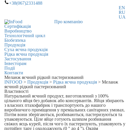
+38(067)2331488
EN
RU
UA
Про компанію
Сертифікація
Виробництво
Технологічний цикл
Біобезпека
Продукція
Суха яєчна продукція
Рідка яєчна продукція
Застосування
Інвесторам
Події
Контакти
Меланж яєчний рідкий пастеризований
INFOOD
>
Продукція
>
Рідка яєчна продукція
>
Меланж
яєчний рідкий пастеризований
Властивості
Натуральний яєчний продукт, виготовлений з 100%
цільного яйця без добавок або консервантів. Яйця збирають
з власних птахофабрик і транспортують до нашого
виробничого приміщення у преміальних санітарних умовах.
Потім вони зберігаються, розбиваються, пастеризуються та
упаковуються. Ціле яйце готують шляхом розбивання
свіжих яєць курей, після чого їх пастеризують, упаковують у
потрібну тару і охолоджують (0 ° до 4 °). Окрім